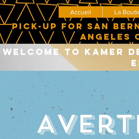
Accueil
La Bout
PICK-UP FOR SAN BER
ANGELES 
Welcome to Kamer del
E
Avert