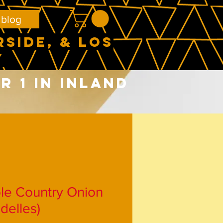
 blog
RSIDE, & LOS
Y
 1 in Inland
le Country Onion
delles)