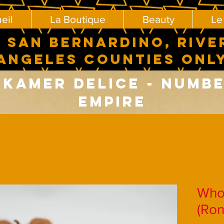
eil
La Boutique
Beauty
Le
 SAN BERNARDINO, RIVE
ANGELES COUNTIES ONL
Kamer delice - number
Empire
Who
(Ron