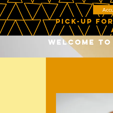
Accu
PICK-UP FOR
Welcome to 